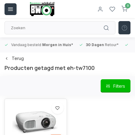
0
Vandaag besteld
Morgen in Huis*
30 Dagen
Retour*
B
Terug
Producten getagd met eh-tw7100
Filters