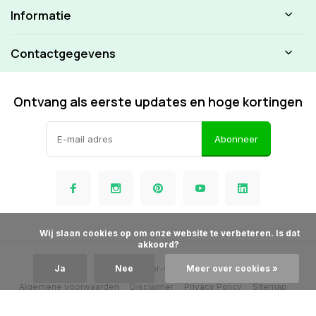
Informatie
Contactgegevens
Ontvang als eerste updates en hoge kortingen
Abonneer
            Wij slaan cookies op om onze website te verbeteren. Is dat 
akkoord?

© Beamer-winkel.nl
Ja
Nee
Meer over cookies »
Algemene voorwaarden
Disclaimer
Privacy Policy
Sitemap