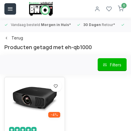
0
Vandaag besteld
Morgen in Huis*
30 Dagen
Retour*
B
Terug
Producten getagd met eh-qb1000
Filters
-4%