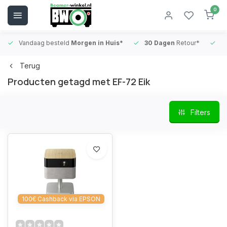
0
Vandaag besteld
Morgen in Huis*
30 Dagen
Retour*
B
Terug
Producten getagd met EF-72 Eik
Filters
100€ Cashback via EPSON