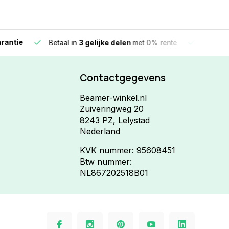
e
Vandaag beste
Betaal in
3 gelijke delen
met 0% rente
Contactgegevens
Beamer-winkel.nl
Zuiveringweg 20
8243 PZ, Lelystad
Nederland
KVK nummer: 95608451
Btw nummer:
NL867202518B01