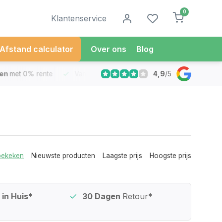
0
Klantenservice
Afstand calculator
Over ons
Blog
4,9
/
5
met 0% rente
Vandaag besteld
Morgen in Huis*
30 Dag
bekeken
Nieuwste producten
Laagste prijs
Hoogste prijs
in Huis*
30 Dagen
Retour*