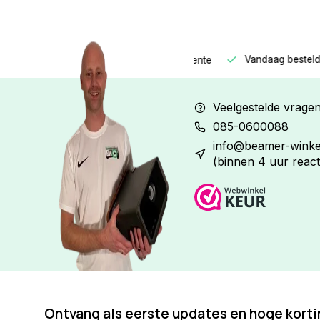
Vandaag besteld
Morge
Betaal in
3 gelijke delen
met 0% rente
Veelgestelde vrage
085-0600088
info@beamer-winkel
(binnen 4 uur react
Ontvang als eerste updates en hoge kort