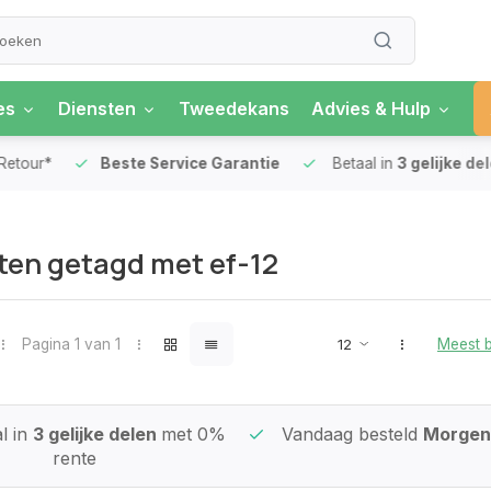
es
Diensten
Tweedekans
Advies & Hulp
our*
Beste Service Garantie
Betaal in
3 gelijke delen
en getagd met ef-12
Pagina 1 van 1
Meest 
l in
3 gelijke delen
met 0%
Vandaag besteld
Morgen 
rente