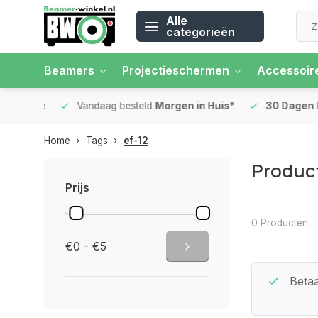
Alle
categorieën
Beamers
Projectieschermen
Accessoir
 rente
Vandaag besteld
Morgen in Huis*
30 Dagen
Ret
Home
Tags
ef-12
Product
Prijs
0 Producten
€0 - €5
Beste Service Garantie
Betaa