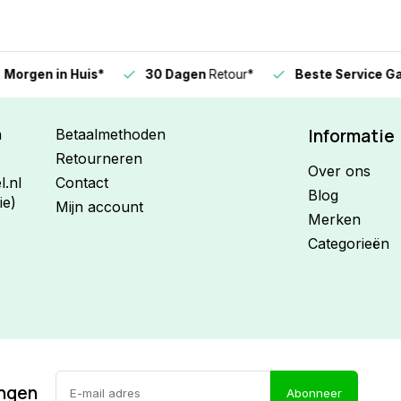
n in Huis*
30 Dagen
Retour*
Beste Service Garanti
Informatie
n
Betaalmethoden
Retourneren
Over ons
.nl
Contact
Blog
ie)
Mijn account
Merken
Categorieën
ingen
Abonneer