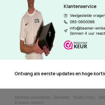
Klantenservice
Veelgestelde vrage
085-0600088
info@beamer-winkel
(binnen 4 uur react
Ontvang als eerste updates en hoge kort
            Wij slaan cookies op om onze website te verbeteren. Is dat akkoor
Algemene voorwaarden
Disclaimer
Privacy Policy
Sit
© Beamer-winkel.nl