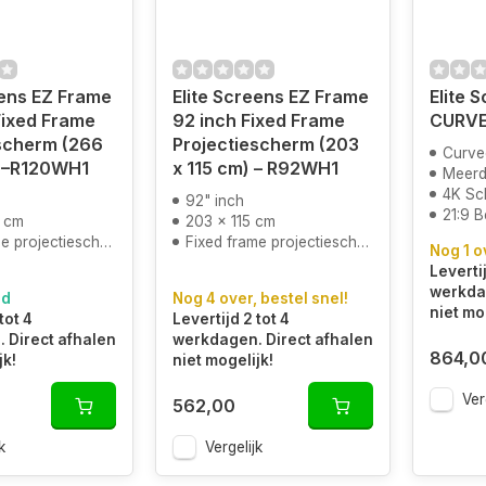
eens EZ Frame
Elite Screens EZ Frame
Elite 
Fixed Frame
92 inch Fixed Frame
CURVED
scherm (266
Projectiescherm (203
Curve
) –R120WH1
x 115 cm) – R92WH1
Meerd
4K Sc
92" inch
21:9 
 cm
203 x 115 cm
 projectiescherm
Fixed frame projectiescherm
Nog 1 o
Levertij
werkdag
ad
Nog 4 over, bestel snel!
niet mo
tot 4
Levertijd 2 tot 4
 Direct afhalen
werkdagen. Direct afhalen
864,0
jk!
niet mogelijk!
Ver
562,00
k
Vergelijk