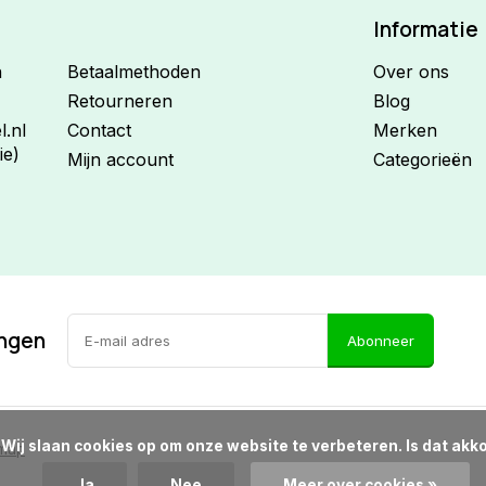
Informatie
n
Betaalmethoden
Over ons
Retourneren
Blog
.nl
Contact
Merken
ie)
Mijn account
Categorieën
ingen
Abonneer
d?

emap
Ja
Nee
Meer over cookies »