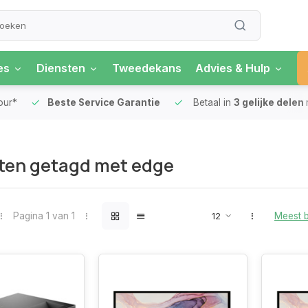
es
Diensten
Tweedekans
Advies & Hulp
our*
Beste Service Garantie
Betaal in
3 gelijke delen
ten getagd met edge
Pagina 1 van 1
Meest 