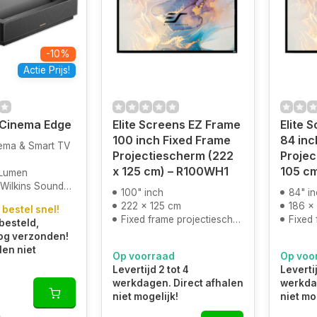
-10%
Actie Prijs!
 Cinema Edge
Elite Screens EZ Frame
Elite 
100 inch Fixed Frame
84 inc
ema & Smart TV
Projectiescherm (222
Projec
x 125 cm) – R100WH1
105 c
 Lumen
ilkins Soundbar
100" inch
84" i
222 x 125 cm
186 x
 bestel snel!
Fixed frame projectiescherm
Fixed 
besteld,
og verzonden!
len niet
Op voorraad
Op voo
Levertijd 2 tot 4
Levertij
werkdagen. Direct afhalen
werkdag
niet mogelijk!
niet mo