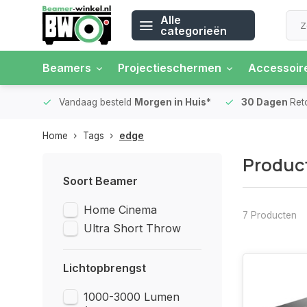
Alle
categorieën
Beamers
Projectieschermen
Accessoir
 rente
Vandaag besteld
Morgen in Huis*
30 Dagen
Ret
Home
Tags
edge
Produc
Soort Beamer
Home Cinema
7 Producten
Ultra Short Throw
Lichtopbrengst
1000-3000 Lumen