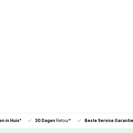
n in Huis*
30 Dagen
Retour*
Beste Service Garanti