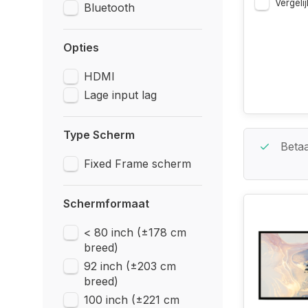
Vergelij
Bluetooth
Opties
HDMI
Lage input lag
Type Scherm
Beste Service Garantie
Betaa
Fixed Frame scherm
Schermformaat
< 80 inch (±178 cm
breed)
92 inch (±203 cm
breed)
100 inch (±221 cm