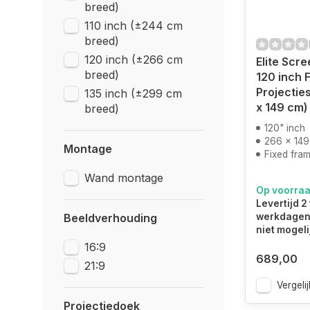
breed)
110 inch (±244 cm
breed)
120 inch (±266 cm
Elite Scr
breed)
120 inch 
Projectie
135 inch (±299 cm
x 149 cm
breed)
120" inch
266 x 149
Montage
Fixed frame
Wand montage
Op voorra
Levertijd 2 
Beeldverhouding
werkdagen.
niet mogeli
16:9
689,00
21:9
Vergelij
Projectiedoek