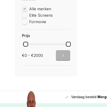
Alle merken
Elite Screens
Formovie
Prijs
€0 - €2000
Vandaag besteld
Morge
Betaal in
3 gelijke delen
met 0% rente