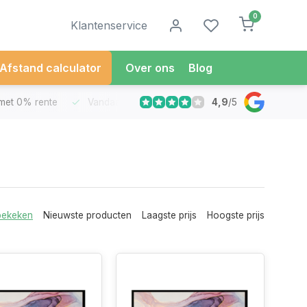
0
Klantenservice
Afstand calculator
Over ons
Blog
4,9
/
5
met 0% rente
Vandaag besteld
Morgen in Huis*
30 Dag
bekeken
Nieuwste producten
Laagste prijs
Hoogste prijs