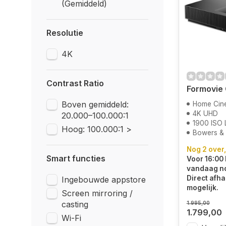
(Gemiddeld)
Resolutie
4K
Contrast Ratio
Formovie
Boven gemiddeld:
Home Cin
4K UHD
20.000–100.000:1
1900 ISO
Hoog: 100.000:1 >
Bowers & W
Nog 2 over,
Smart functies
Voor 16:00 
vandaag n
Direct afha
Ingebouwde appstore
mogelijk.
Screen mirroring /
casting
1.995,00
1.799,00
Wi-Fi