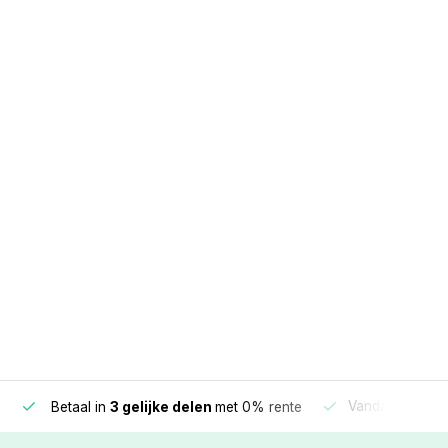
e
Vandaag beste
Betaal in
3 gelijke delen
met 0% rente