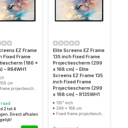
Screens EZ Frame
Elite Screens EZ Frame
h Fixed Frame
135 inch Fixed Frame
tiescherm (186 x
Projectiescherm (299
m) – R84WH1
x 168 cm) – Elite
Screens EZ Frame 135
nch
inch Fixed Frame
 105 cm
Projectiescherm (299
frame projectiescherm
x 168 cm) – R135WH1
135" inch
rraad
299 x 168 cm
d 2 tot 4
Fixed frame projectiescherm
en. Direct afhalen
gelijk!