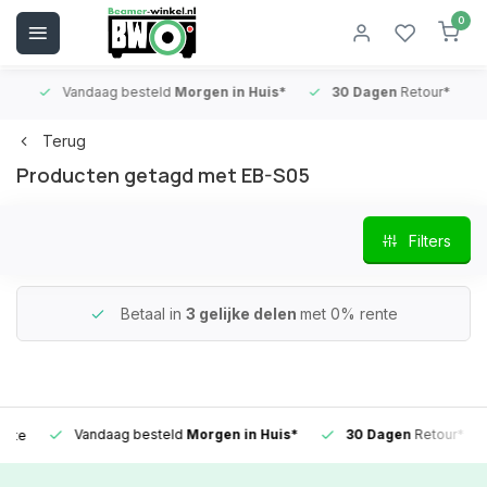
0
Vandaag besteld
Morgen in Huis*
30 Dagen
Retour*
B
Terug
Producten getagd met EB-S05
Filters
Betaal in
3 gelijke delen
met 0% rente
Vandaag besteld
Morgen in Huis*
30 Dagen
Retour*