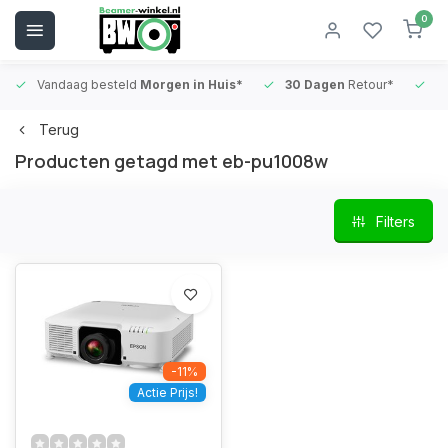
0
Vandaag besteld
Morgen in Huis*
30 Dagen
Retour*
B
Terug
Producten getagd met eb-pu1008w
Filters
-11%
Actie Prijs!