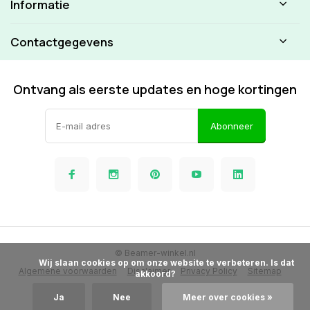
Informatie
Contactgegevens
Ontvang als eerste updates en hoge kortingen
Abonneer
© Beamer-winkel.nl
            Wij slaan cookies op om onze website te verbeteren. Is dat 
Algemene voorwaarden
Disclaimer
Privacy Policy
Sitemap
akkoord?

Ja
Nee
Meer over cookies »