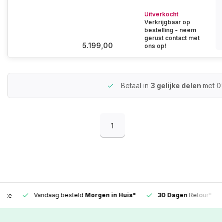
Uitverkocht
Verkrijgbaar op
bestelling - neem
gerust contact met
5.199,00
ons op!
Betaal in
3 gelijke delen
met 0
1
Vandaag besteld
Morgen in Huis*
30 Dagen
Retour*