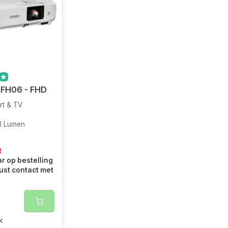
-FH06 - FHD
rt & TV
I Lumen
t
r op bestelling
ust contact met
k