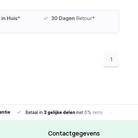
in Huis*
30 Dagen
Retour*
1
e
Vandaag beste
Betaal in
3 gelijke delen
met 0% rente
Contactgegevens