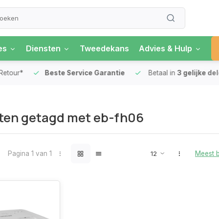
es
Diensten
Tweedekans
Advies & Hulp
our*
Beste Service Garantie
Betaal in
3 gelijke delen
ten getagd met eb-fh06
Pagina 1 van 1
Meest 