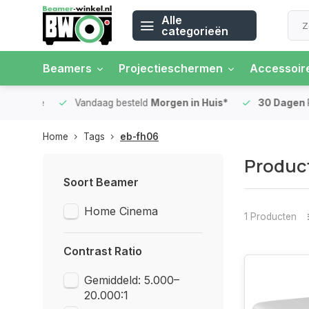
Alle
categorieën
Beamers
Projectieschermen
Accessoir
 rente
Vandaag besteld
Morgen in Huis*
30 Dagen
Ret
Home
Tags
eb-fh06
Produc
Soort Beamer
Home Cinema
1 Producten
Contrast Ratio
Gemiddeld: 5.000–
20.000:1