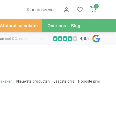
0
Klantenservice
Afstand calculator
Over ons
Blog
4,9
/
5
met 0% rente
Vandaag besteld
Morgen in Huis*
30 Dag
bekeken
Nieuwste producten
Laagste prijs
Hoogste prijs