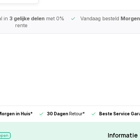
l in
3 gelijke delen
met 0%
Vandaag besteld
Morgen 
rente
n in Huis*
30 Dagen
Retour*
Beste Service Garanti
Informatie
open