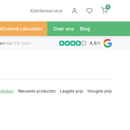
0
Klantenservice
Afstand calculator
Over ons
Blog
4,9
/
5
met 0% rente
Vandaag besteld
Morgen in Huis*
30 Dag
bekeken
Nieuwste producten
Laagste prijs
Hoogste prijs