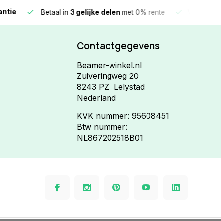
e
Vandaag beste
Betaal in
3 gelijke delen
met 0% rente
Contactgegevens
Beamer-winkel.nl
Zuiveringweg 20
8243 PZ, Lelystad
Nederland
KVK nummer: 95608451
Btw nummer:
NL867202518B01