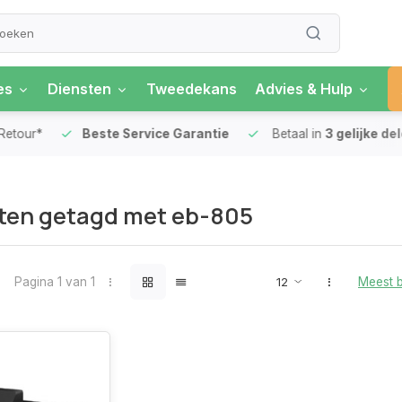
es
Diensten
Tweedekans
Advies & Hulp
our*
Beste Service Garantie
Betaal in
3 gelijke delen
ten getagd met eb-805
Pagina 1 van 1
Meest 