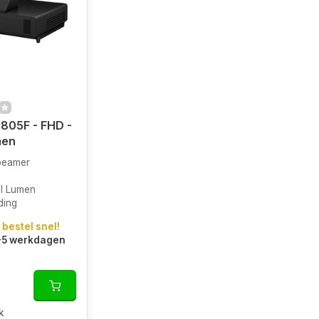
805F - FHD -
men
 beamer
I Lumen
ding
 bestel snel!
3-5 werkdagen
k