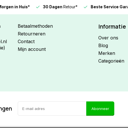
n in Huis*
30 Dagen
Retour*
Beste Service Garanti
Informatie
n
Betaalmethoden
Retourneren
Over ons
.nl
Contact
Blog
ie)
Mijn account
Merken
Categorieën
ingen
Abonneer