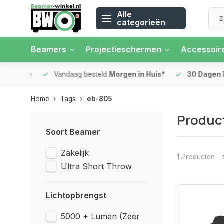
Alle
categorieën
Beamers
Projectieschermen
Accessoir
 rente
Vandaag besteld
Morgen in Huis*
30 Dagen
Ret
Home
Tags
eb-805
Produc
Soort Beamer
Zakelijk
1 Producten
Ultra Short Throw
Lichtopbrengst
5000 + Lumen (Zeer