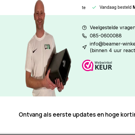
Vandaag besteld
Morge
Betaal in
3 gelijke delen
met 0% rente
Veelgestelde vrage
085-0600088
info@beamer-winkel
(binnen 4 uur react
Ontvang als eerste updates en hoge kort