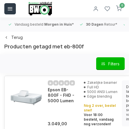
0
Vandaag besteld
Morgen in Huis*
30 Dagen
Retour*
B
Terug
Producten getagd met eb-800f
Filters
Zakelijke beamer
D
Full HD
Epson EB-
l
5000 ANSI Lumen
800F - FHD -
b
Edge blending
5000 Lumen
b
p
Nog 2 over, bestel
s
snel!
v
Voor 18:00
i
besteld, vandaag
3.049,00
nog verzonden!