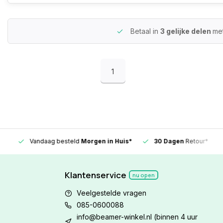
Betaal in
3 gelijke delen
me
1
Vandaag besteld
Morgen in Huis*
30 Dagen
Retour*
Klantenservice
nu open
Veelgestelde vragen
085-0600088
info@beamer-winkel.nl
(binnen 4 uur