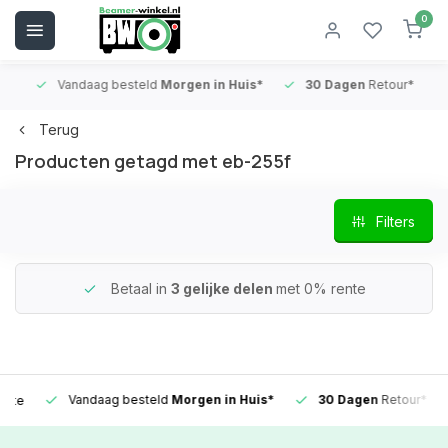
0
Vandaag besteld
Morgen in Huis*
30 Dagen
Retour*
B
Terug
Producten getagd met eb-255f
Filters
Betaal in
3 gelijke delen
met 0% rente
Vandaag besteld
Morgen in Huis*
30 Dagen
Retour*