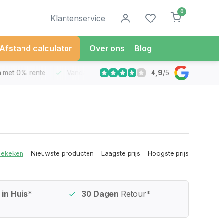
0
Klantenservice
Afstand calculator
Over ons
Blog
4,9
/
5
met 0% rente
Vandaag besteld
Morgen in Huis*
30 Dag
bekeken
Nieuwste producten
Laagste prijs
Hoogste prijs
in Huis*
30 Dagen
Retour*