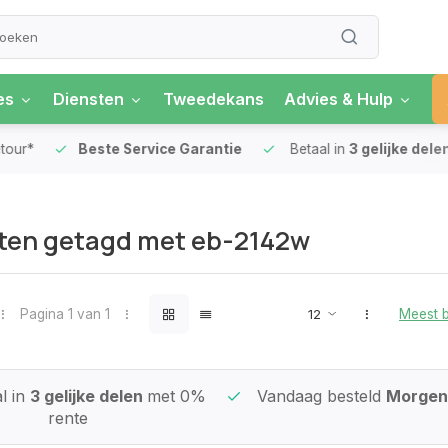
es
Diensten
Tweedekans
Advies & Hulp
our*
Beste Service Garantie
Betaal in
3 gelijke delen
ten getagd met eb-2142w
Pagina 1 van 1
Meest 
l in
3 gelijke delen
met 0%
Vandaag besteld
Morgen 
rente