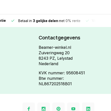
e
Vandaag beste
Betaal in
3 gelijke delen
met 0% rente
Contactgegevens
Beamer-winkel.nl
Zuiveringweg 20
8243 PZ, Lelystad
Nederland
KVK nummer: 95608451
Btw nummer:
NL867202518B01