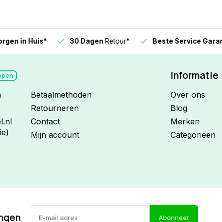
n in Huis*
30 Dagen
Retour*
Beste Service Garanti
Informatie
open
n
Betaalmethoden
Over ons
Retourneren
Blog
.nl
Contact
Merken
ie)
Mijn account
Categorieën
ingen
Abonneer