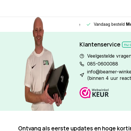
Vandaag besteld
Morge
Betaal in
3 gelijke delen
met 0% rente
Klantenservice
nu 
Veelgestelde vrage
085-0600088
info@beamer-winkel
(binnen 4 uur react
Ontvang als eerste updates en hoge kort