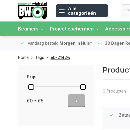
Alle
categorieën
Beamers
Projectieschermen
Accessoir
 rente
Vandaag besteld
Morgen in Huis*
30 Dagen
Ret
Home
Tags
eb-2142w
Produc
Prijs
0 Producten
€0 - €5
Beste Service Garantie
Betaa