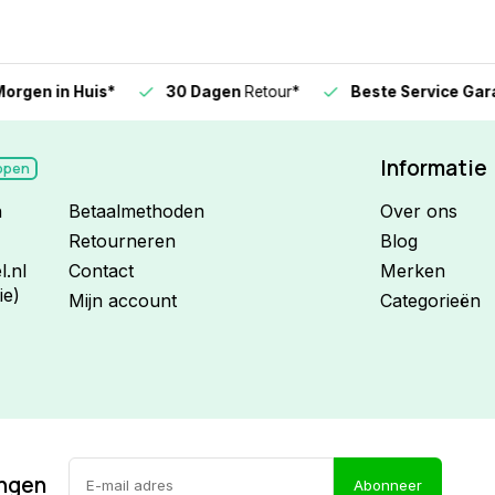
n in Huis*
30 Dagen
Retour*
Beste Service Garanti
Informatie
open
n
Betaalmethoden
Over ons
Retourneren
Blog
.nl
Contact
Merken
ie)
Mijn account
Categorieën
ingen
Abonneer