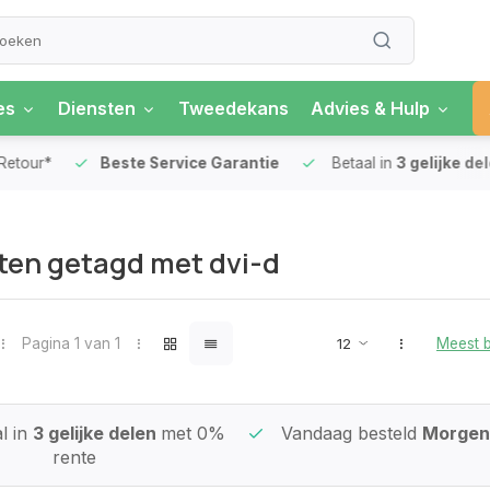
es
Diensten
Tweedekans
Advies & Hulp
our*
Beste Service Garantie
Betaal in
3 gelijke delen
en getagd met dvi-d
Pagina 1 van 1
Meest 
l in
3 gelijke delen
met 0%
Vandaag besteld
Morgen 
rente