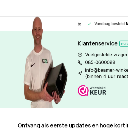
Vandaag besteld
Morge
Betaal in
3 gelijke delen
met 0% rente
Klantenservice
nu 
Veelgestelde vrage
085-0600088
info@beamer-winkel
(binnen 4 uur react
Ontvang als eerste updates en hoge kort