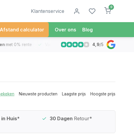
0
Klantenservice
Afstand calculator
Over ons
Blog
4,9
/
5
met 0% rente
Vandaag besteld
Morgen in Huis*
30 Dag
bekeken
Nieuwste producten
Laagste prijs
Hoogste prijs
in Huis*
30 Dagen
Retour*