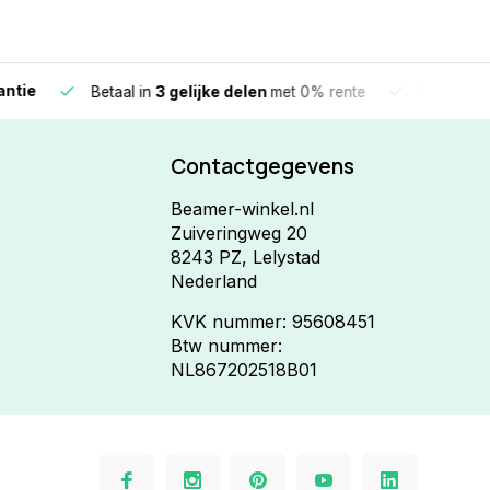
e
Vandaag beste
Betaal in
3 gelijke delen
met 0% rente
Contactgegevens
Beamer-winkel.nl
Zuiveringweg 20
8243 PZ, Lelystad
Nederland
KVK nummer: 95608451
Btw nummer:
NL867202518B01