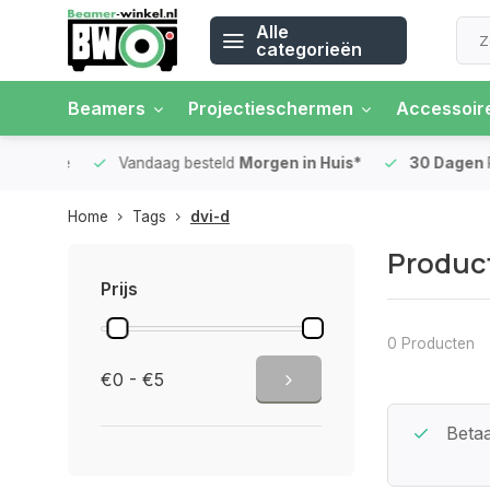
Alle
categorieën
Beamers
Projectieschermen
Accessoir
 rente
Vandaag besteld
Morgen in Huis*
30 Dagen
Ret
Home
Tags
dvi-d
Product
Prijs
0 Producten
€0 - €5
Beste Service Garantie
Betaa