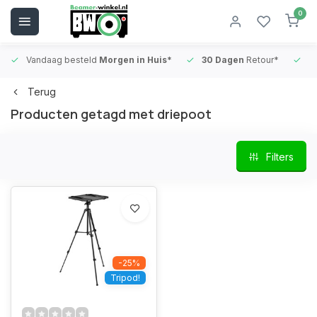
0
Vandaag besteld
Morgen in Huis*
30 Dagen
Retour*
B
Terug
Producten getagd met driepoot
Filters
-25%
Tripod!