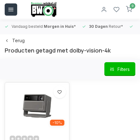
0
Vandaag besteld
Morgen in Huis*
30 Dagen
Retour*
B
Terug
Producten getagd met dolby-vision-4k
Filters
-10%