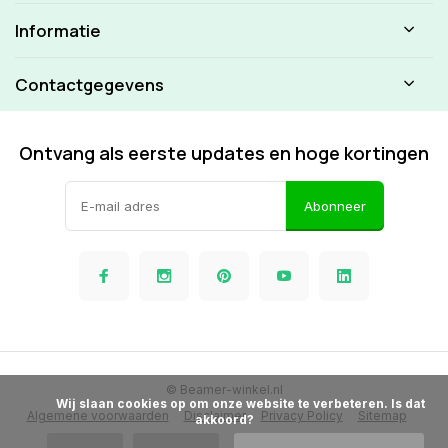
Informatie
Contactgegevens
Ontvang als eerste updates en hoge kortingen
Abonneer
© Beamer-winkel.nl
            Wij slaan cookies op om onze website te verbeteren. Is dat 
Algemene voorwaarden
Disclaimer
Privacy Policy
Sitemap
akkoord?
