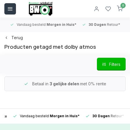
0
Vandaag besteld
Morgen in Huis*
30 Dagen
Retour*
B
Terug
Producten getagd met dolby atmos
Filters
Betaal in
3 gelijke delen
met 0% rente
Vandaag besteld
Morgen in Huis*
30 Dagen
Retour*