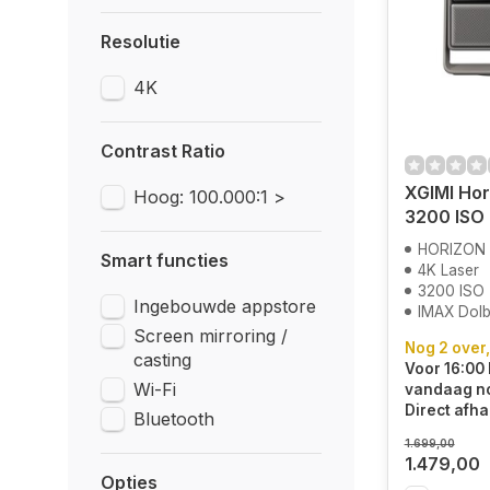
Resolutie
4K
Contrast Ratio
XGIMI Hor
Hoog: 100.000:1 >
3200 ISO 
HORIZON 
Smart functies
4K Laser
3200 ISO
Ingebouwde appstore
IMAX Dolb
Screen mirroring /
Nog 2 over,
casting
Voor 16:00 
Wi-Fi
vandaag n
Direct afha
Bluetooth
1.699,00
1.479,00
Opties