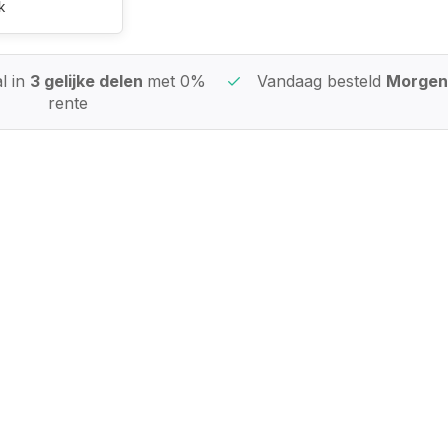
k
l in
3 gelijke delen
met 0%
Vandaag besteld
Morgen 
rente