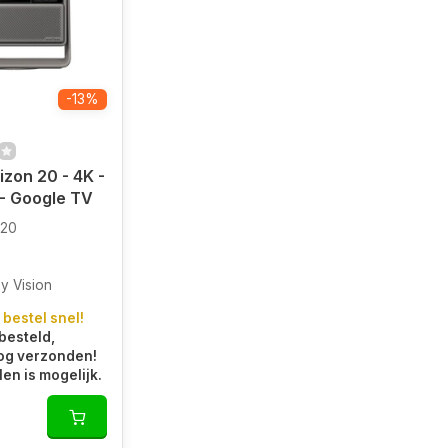
-13%
izon 20 - 4K -
- Google TV
20
y Vision
 bestel snel!
besteld,
og verzonden!
len is mogelijk.