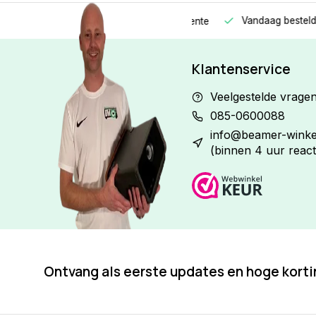
Vandaag besteld
Morge
Betaal in
3 gelijke delen
met 0% rente
Klantenservice
Veelgestelde vrage
085-0600088
info@beamer-winkel
(binnen 4 uur react
Ontvang als eerste updates en hoge kort