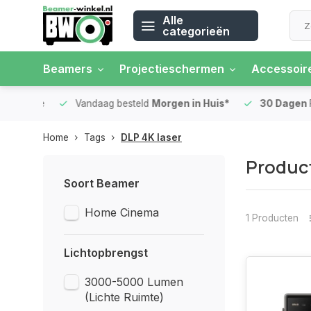
Alle
categorieën
Beamers
Projectieschermen
Accessoir
 rente
Vandaag besteld
Morgen in Huis*
30 Dagen
Ret
Home
Tags
DLP 4K laser
Product
Soort Beamer
Home Cinema
1 Producten
Lichtopbrengst
3000-5000 Lumen
(Lichte Ruimte)