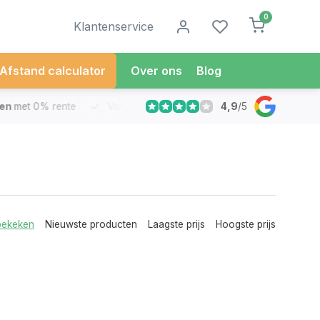
0
Klantenservice
Afstand calculator
Over ons
Blog
4,9
/
5
met 0% rente
Vandaag besteld
Morgen in Huis*
30 Dag
bekeken
Nieuwste producten
Laagste prijs
Hoogste prijs