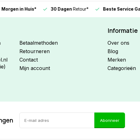
n in Huis*
30 Dagen
Retour*
Beste Service Garanti
Informatie
n
Betaalmethoden
Over ons
Retourneren
Blog
.nl
Contact
Merken
ie)
Mijn account
Categorieën
ingen
Abonneer