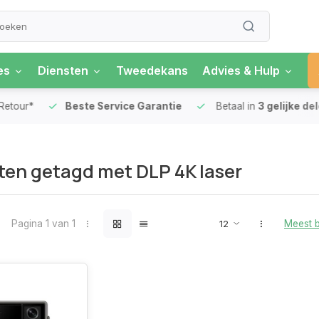
es
Diensten
Tweedekans
Advies & Hulp
our*
Beste Service Garantie
Betaal in
3 gelijke delen
en getagd met DLP 4K laser
Pagina 1 van 1
Meest 