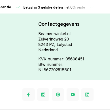
e
Vandaag beste
Betaal in
3 gelijke delen
met 0% rente
Contactgegevens
Beamer-winkel.nl
Zuiveringweg 20
8243 PZ, Lelystad
Nederland
KVK nummer: 95608451
Btw nummer:
NL867202518B01