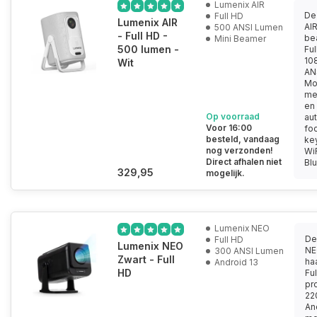
Lumenix AIR
De
Full HD
Lumenix AIR
AIR
500 ANSI Lumen
- Full HD -
be
Mini Beamer
500 lumen -
Ful
10
Wit
AN
Mo
met
en
Op voorraad
au
Voor 16:00
fo
besteld, vandaag
ke
nog verzonden!
WiF
Direct afhalen niet
Blu
329,95
mogelijk.
Lumenix NEO
De
Full HD
Lumenix NEO
NE
300 ANSI Lumen
Zwart - Full
ha
Android 13
HD
Fu
pro
22
An