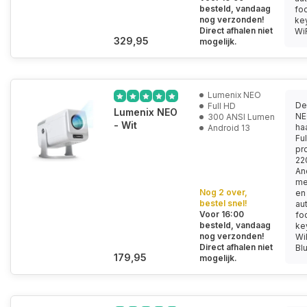
besteld, vandaag
fo
nog verzonden!
ke
Direct afhalen niet
WiF
329,95
mogelijk.
Lumenix NEO
De
Full HD
Lumenix NEO
NE
300 ANSI Lumen
- Wit
ha
Android 13
Fu
pro
22
An
me
Nog 2 over,
en
bestel snel!
au
Voor 16:00
fo
besteld, vandaag
ke
nog verzonden!
Wi
Direct afhalen niet
Blu
179,95
mogelijk.