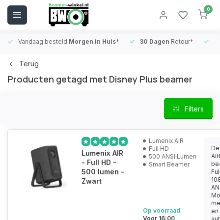
0
Vandaag besteld
Morgen in Huis*
30 Dagen
Retour*
B
Terug
Producten getagd met Disney Plus beamer
Filters
Lumenix AIR
De
Full HD
Lumenix AIR
AIR
500 ANSI Lumen
- Full HD -
be
Smart Beamer
500 lumen -
Ful
10
Zwart
AN
Mo
met
Op voorraad
en
Voor 16:00
au