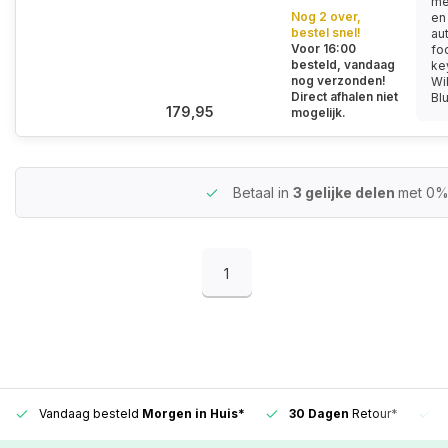
me
Nog 2 over,
en
bestel snel!
au
Voor 16:00
fo
besteld, vandaag
ke
nog verzonden!
Wi
Direct afhalen niet
Blu
179,95
mogelijk.
Betaal in
3 gelijke delen
met 0%
1
Vandaag besteld
Morgen in Huis*
30 Dagen
Retour*