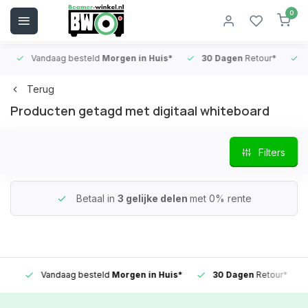
0
Vandaag besteld
Morgen in Huis*
30 Dagen
Retour*
B
Terug
Producten getagd met digitaal whiteboard
Filters
Betaal in
3 gelijke delen
met 0% rente
Vandaag besteld
Morgen in Huis*
30 Dagen
Retour*