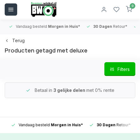
0
Vandaag besteld
Morgen in Huis*
30 Dagen
Retour*
B
Terug
Producten getagd met deluxe
Filters
Betaal in
3 gelijke delen
met 0% rente
Vandaag besteld
Morgen in Huis*
30 Dagen
Retour*