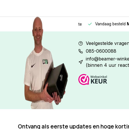
Vandaag besteld
Morge
Betaal in
3 gelijke delen
met 0% rente
Veelgestelde vrage
085-0600088
info@beamer-winkel
(binnen 4 uur react
Ontvang als eerste updates en hoge kort