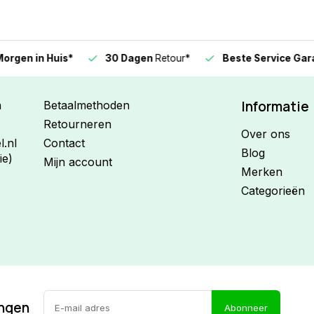
n in Huis*
30 Dagen
Retour*
Beste Service Garanti
Informatie
n
Betaalmethoden
Retourneren
Over ons
.nl
Contact
Blog
ie)
Mijn account
Merken
Categorieën
ingen
Abonneer