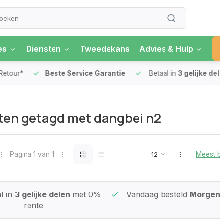
es
Diensten
Tweedekans
Advies & Hulp
our*
Beste Service Garantie
Betaal in
3 gelijke delen
ten getagd met dangbei n2
Pagina 1 van 1
Meest 
l in
3 gelijke delen
met 0%
Vandaag besteld
Morgen 
rente