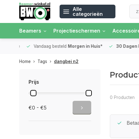
Alle
categorieën
Beamers
Projectieschermen
Accessoir
 rente
Vandaag besteld
Morgen in Huis*
30 Dagen
Ret
Home
Tags
dangbei n2
Produc
Prijs
0 Producten
€0 - €5
Beste Service Garantie
Betaa