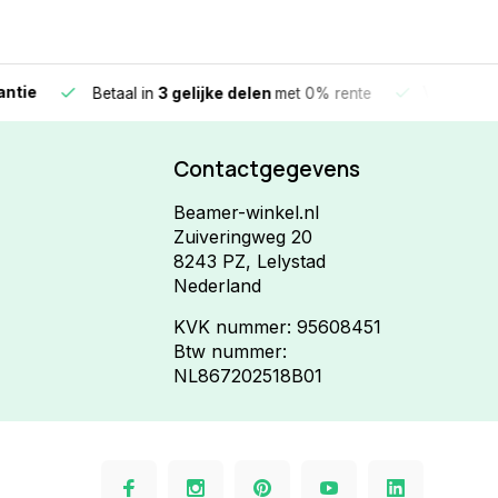
e
Vandaag beste
Betaal in
3 gelijke delen
met 0% rente
Contactgegevens
Beamer-winkel.nl
Zuiveringweg 20
8243 PZ, Lelystad
Nederland
KVK nummer: 95608451
Btw nummer:
NL867202518B01