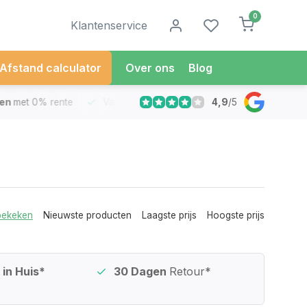
0
Klantenservice
Afstand calculator
Over ons
Blog
4,9
/
5
met 0% rente
Vandaag besteld
Morgen in Huis*
30 Dag
bekeken
Nieuwste producten
Laagste prijs
Hoogste prijs
in Huis*
30 Dagen
Retour*