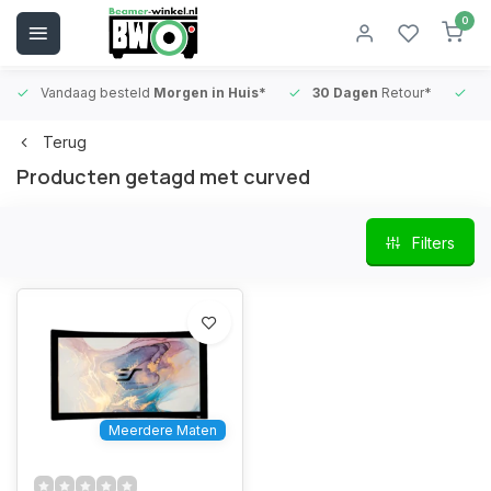
0
Vandaag besteld
Morgen in Huis*
30 Dagen
Retour*
B
Terug
Producten getagd met curved
Filters
Meerdere Maten