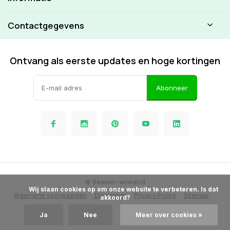
Contactgegevens
Ontvang als eerste updates en hoge kortingen
Abonneer
© Beamer-winkel.nl
            Wij slaan cookies op om onze website te verbeteren. Is dat 
Algemene voorwaarden
Disclaimer
Privacy Policy
Sitemap
akkoord?

Ja
Nee
Meer over cookies »