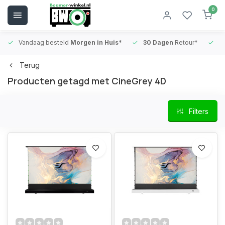
0
Vandaag besteld
Morgen in Huis*
30 Dagen
Retour*
B
Terug
Producten getagd met CineGrey 4D
Filters