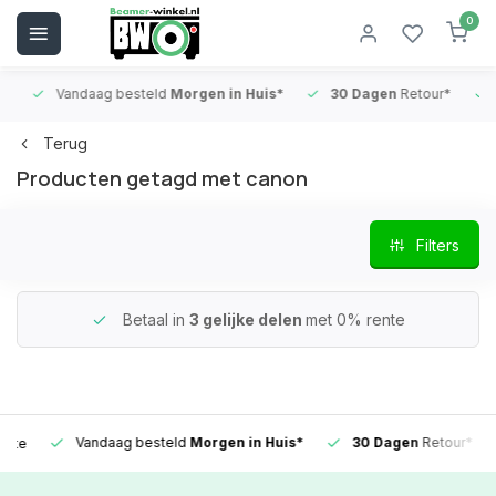
0
Vandaag besteld
Morgen in Huis*
30 Dagen
Retour*
B
Terug
Producten getagd met canon
Filters
Betaal in
3 gelijke delen
met 0% rente
Vandaag besteld
Morgen in Huis*
30 Dagen
Retour*