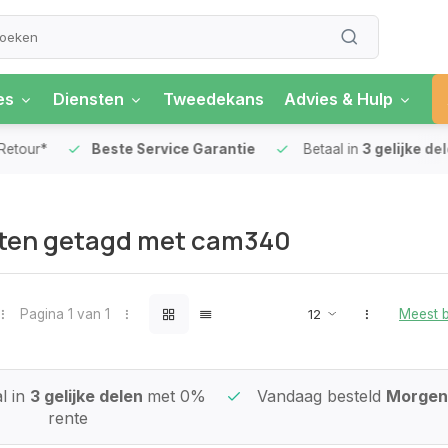
es
Diensten
Tweedekans
Advies & Hulp
our*
Beste Service Garantie
Betaal in
3 gelijke delen
ten getagd met cam340
Pagina 1 van 1
Meest 
l in
3 gelijke delen
met 0%
Vandaag besteld
Morgen 
rente