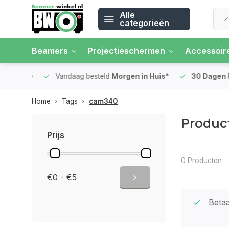
Alle
categorieën
Beamers
Projectieschermen
Accessoir
 rente
Vandaag besteld
Morgen in Huis*
30 Dagen
Ret
Home
Tags
cam340
Produc
Prijs
0 Producten
€0 - €5
Beste Service Garantie
Betaa