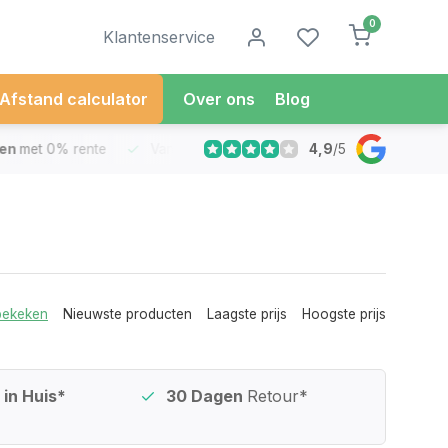
0
Klantenservice
Afstand calculator
Over ons
Blog
4,9
/
5
met 0% rente
Vandaag besteld
Morgen in Huis*
30 Dag
bekeken
Nieuwste producten
Laagste prijs
Hoogste prijs
in Huis*
30 Dagen
Retour*