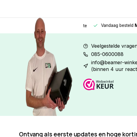
Vandaag besteld
Morge
Betaal in
3 gelijke delen
met 0% rente
Veelgestelde vrage
085-0600088
info@beamer-winkel
(binnen 4 uur react
Ontvang als eerste updates en hoge kort