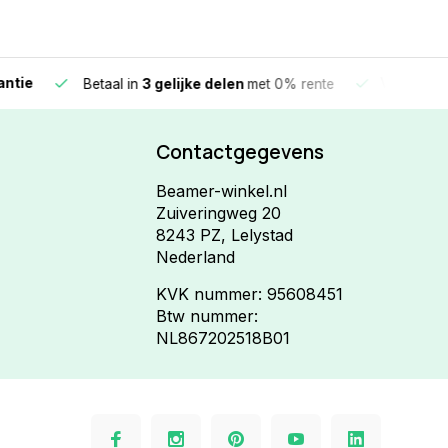
e
Vandaag beste
Betaal in
3 gelijke delen
met 0% rente
Contactgegevens
Beamer-winkel.nl
Zuiveringweg 20
8243 PZ, Lelystad
Nederland
KVK nummer: 95608451
Btw nummer:
NL867202518B01