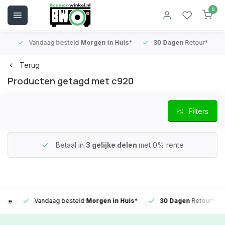
0
Vandaag besteld
Morgen in Huis*
30 Dagen
Retour*
B
Terug
Producten getagd met c920
Filters
Betaal in
3 gelijke delen
met 0% rente
Vandaag besteld
Morgen in Huis*
30 Dagen
Retour*