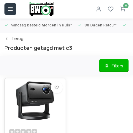
0
Vandaag besteld
Morgen in Huis*
30 Dagen
Retour*
B
Terug
Producten getagd met c3
Filters