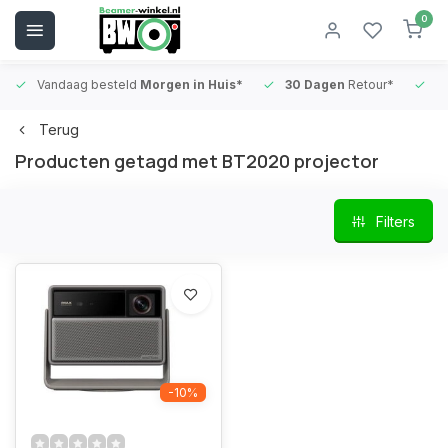
0
Vandaag besteld
Morgen in Huis*
30 Dagen
Retour*
B
Terug
Producten getagd met BT2020 projector
Filters
-10%