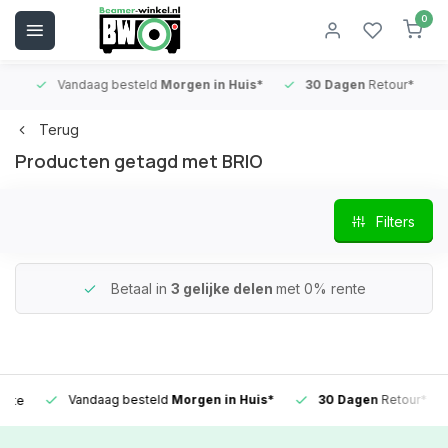
0
Vandaag besteld
Morgen in Huis*
30 Dagen
Retour*
B
Terug
Producten getagd met BRIO
Filters
Betaal in
3 gelijke delen
met 0% rente
Vandaag besteld
Morgen in Huis*
30 Dagen
Retour*