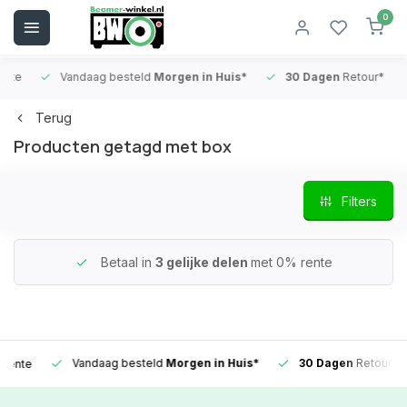
0
Vandaag besteld
Morgen in Huis*
30 Dagen
Retour*
B
Terug
Producten getagd met box
Filters
Betaal in
3 gelijke delen
met 0% rente
Vandaag besteld
Morgen in Huis*
30 Dagen
Retour*