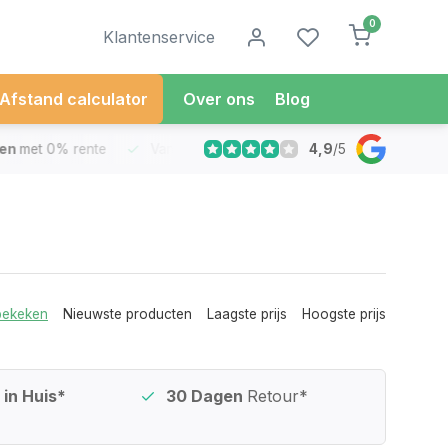
0
Klantenservice
Afstand calculator
Over ons
Blog
4,9
/
5
met 0% rente
Vandaag besteld
Morgen in Huis*
30 Dag
bekeken
Nieuwste producten
Laagste prijs
Hoogste prijs
in Huis*
30 Dagen
Retour*