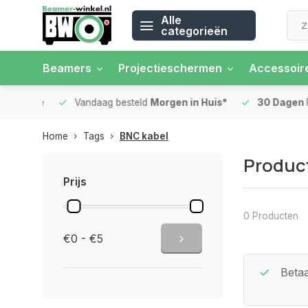
Alle
categorieën
Beamers
Projectieschermen
Accessoir
 rente
Vandaag besteld
Morgen in Huis*
30 Dagen
Ret
Home
Tags
BNC kabel
Produc
Prijs
0 Producten
€0 - €5
Beste Service Garantie
Betaa