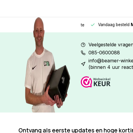
Vandaag besteld
Morge
Betaal in
3 gelijke delen
met 0% rente
Veelgestelde vrage
085-0600088
info@beamer-winkel
(binnen 4 uur react
Ontvang als eerste updates en hoge kort