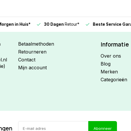
n in Huis*
30 Dagen
Retour*
Beste Service Garanti
Informatie
n
Betaalmethoden
Retourneren
Over ons
.nl
Contact
Blog
ie)
Mijn account
Merken
Categorieën
ingen
Abonneer