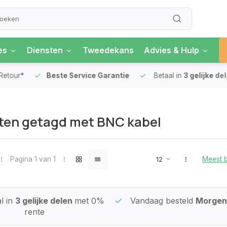
es
Diensten
Tweedekans
Advies & Hulp
our*
Beste Service Garantie
Betaal in
3 gelijke delen
ten getagd met BNC kabel
Pagina 1 van 1
Meest 
l in
3 gelijke delen
met 0%
Vandaag besteld
Morgen 
rente