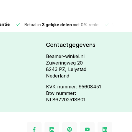
e
Vandaag beste
Betaal in
3 gelijke delen
met 0% rente
Contactgegevens
Beamer-winkel.nl
Zuiveringweg 20
8243 PZ, Lelystad
Nederland
KVK nummer: 95608451
Btw nummer:
NL867202518B01