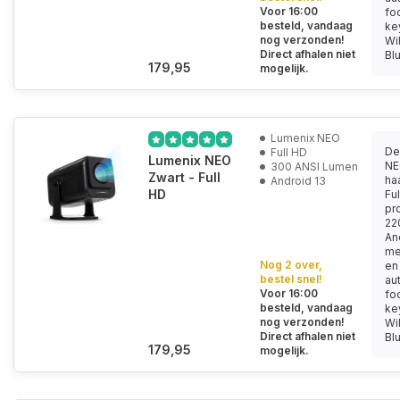
Voor 16:00
fo
besteld, vandaag
ke
nog verzonden!
Wi
Direct afhalen niet
Blu
179,95
mogelijk.
Lumenix NEO
De
Full HD
Lumenix NEO
NE
300 ANSI Lumen
Zwart - Full
ha
Android 13
HD
Fu
pro
22
An
me
Nog 2 over,
en
bestel snel!
au
Voor 16:00
fo
besteld, vandaag
ke
nog verzonden!
Wi
Direct afhalen niet
Blu
179,95
mogelijk.