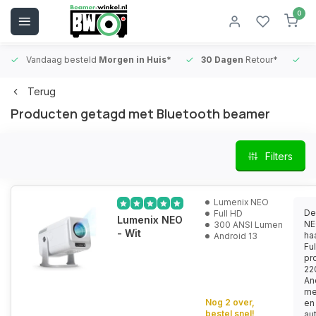
0
Vandaag besteld
Morgen in Huis*
30 Dagen
Retour*
B
Terug
Producten getagd met Bluetooth beamer
Filters
Lumenix NEO
De
Full HD
Lumenix NEO
NE
300 ANSI Lumen
- Wit
ha
Android 13
Fu
pro
22
An
me
Nog 2 over,
en
bestel snel!
au