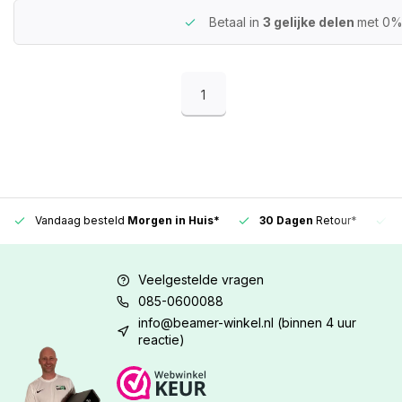
Betaal in
3 gelijke delen
met 0%
1
Vandaag besteld
Morgen in Huis*
30 Dagen
Retour*
Veelgestelde vragen
085-0600088
info@beamer-winkel.nl
(binnen 4 uur
reactie)