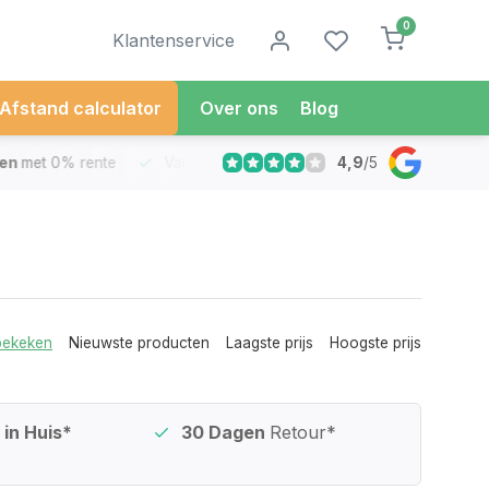
0
Klantenservice
Afstand calculator
Over ons
Blog
4,9
/
5
met 0% rente
Vandaag besteld
Morgen in Huis*
30 Dag
bekeken
Nieuwste producten
Laagste prijs
Hoogste prijs
in Huis*
30 Dagen
Retour*