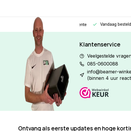
Vandaag besteld
Morge
Betaal in
3 gelijke delen
met 0% rente
Klantenservice
Veelgestelde vrage
085-0600088
info@beamer-winkel
(binnen 4 uur react
Ontvang als eerste updates en hoge kort