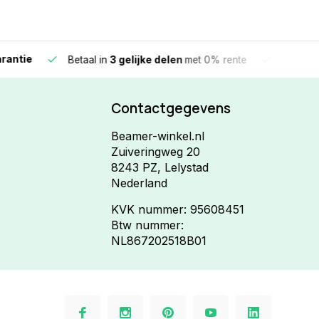
e
Vandaag beste
Betaal in
3 gelijke delen
met 0% rente
Contactgegevens
Beamer-winkel.nl
Zuiveringweg 20
8243 PZ, Lelystad
Nederland
KVK nummer: 95608451
Btw nummer:
NL867202518B01