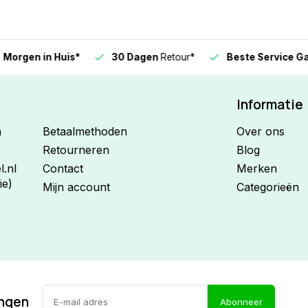
n in Huis*
30 Dagen
Retour*
Beste Service Garanti
Informatie
n
Betaalmethoden
Over ons
Retourneren
Blog
.nl
Contact
Merken
ie)
Mijn account
Categorieën
ingen
Abonneer