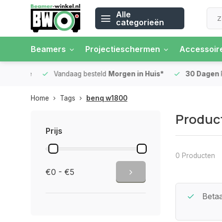
Alle
categorieën
Beamers
Projectieschermen
Accessoir
 rente
Vandaag besteld
Morgen in Huis*
30 Dagen
Ret
Home
Tags
benq w1800
Produc
Prijs
0 Producten
€0 - €5
Beste Service Garantie
Betaa