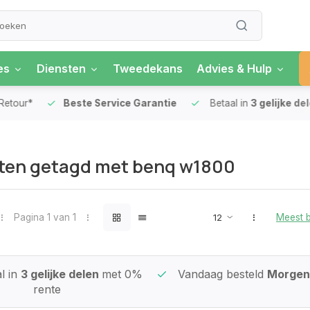
es
Diensten
Tweedekans
Advies & Hulp
our*
Beste Service Garantie
Betaal in
3 gelijke delen
ten getagd met benq w1800
Pagina 1 van 1
Meest 
l in
3 gelijke delen
met 0%
Vandaag besteld
Morgen 
rente