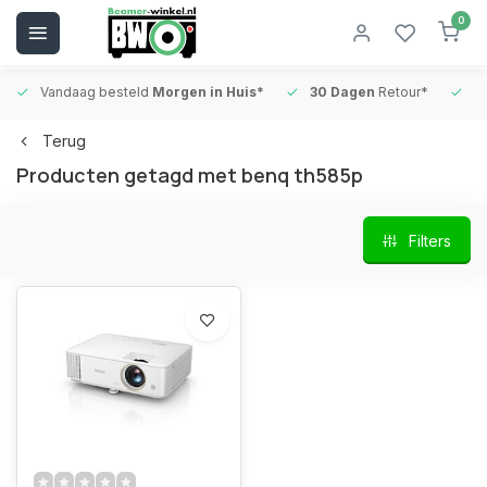
0
Vandaag besteld
Morgen in Huis*
30 Dagen
Retour*
B
Terug
Producten getagd met benq th585p
Filters