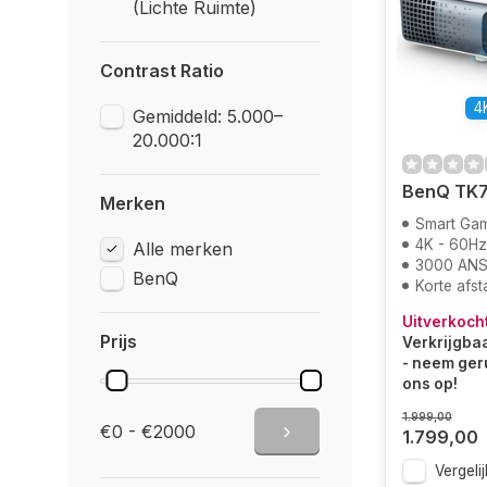
(Lichte Ruimte)
Contrast Ratio
4
Gemiddeld: 5.000–
20.000:1
BenQ TK7
Merken
Smart Ga
4K - 60Hz
Alle merken
3000 ANS
BenQ
Korte afst
Uitverkoch
Prijs
Verkrijgbaa
- neem ger
ons op!
1.999,00
€0 - €2000
1.799,00
Vergelij