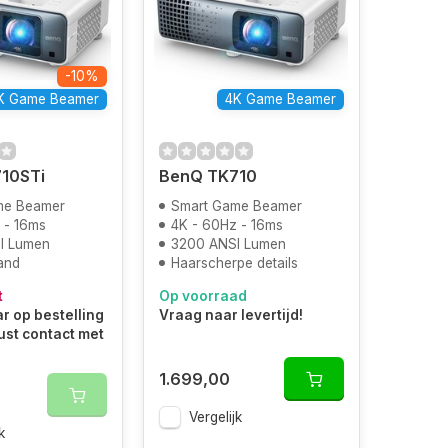
-10%
K Game Beamer
4K Game Beamer
10STi
BenQ TK710
me Beamer
Smart Game Beamer
 - 16ms
4K - 60Hz - 16ms
I Lumen
3200 ANSI Lumen
and
Haarscherpe details
t
Op voorraad
r op bestelling
Vraag naar levertijd!
ust contact met
1.699,00
Vergelijk
k