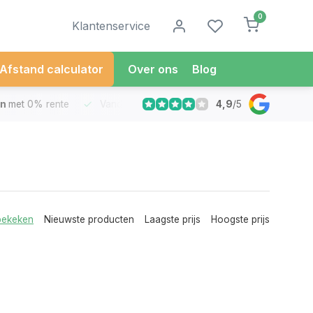
0
Klantenservice
Afstand calculator
Over ons
Blog
4,9
/
5
met 0% rente
Vandaag besteld
Morgen in Huis*
30 Dag
bekeken
Nieuwste producten
Laagste prijs
Hoogste prijs