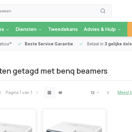
es
Diensten
Tweedekans
Advies & Hulp
our*
Beste Service Garantie
Betaal in
3 gelijke delen
ten getagd met benq beamers
Pagina 1 van 1
Meest 