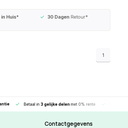
in Huis*
30 Dagen
Retour*
1
e
Vandaag beste
Betaal in
3 gelijke delen
met 0% rente
Contactgegevens