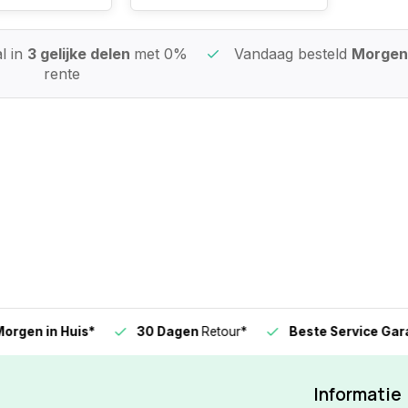
l in
3 gelijke delen
met 0%
Vandaag besteld
Morgen 
rente
n in Huis*
30 Dagen
Retour*
Beste Service Garanti
Informatie