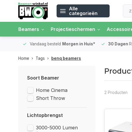
Alle
categorieën
Beamers
Projectieschermen
Accessoir
 rente
Vandaag besteld
Morgen in Huis*
30 Dagen
Ret
Home
Tags
benq beamers
Produc
Soort Beamer
Home Cinema
2 Producten
Short Throw
Lichtopbrengst
3000-5000 Lumen