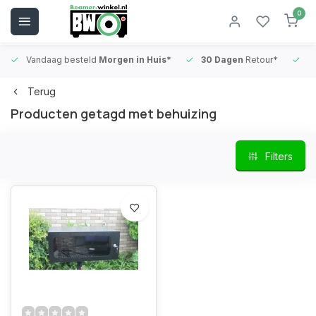
0
Vandaag besteld
Morgen in Huis*
30 Dagen
Retour*
B
Terug
Producten getagd met behuizing
Filters