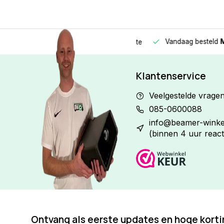
Vandaag besteld
Morge
Betaal in
3 gelijke delen
met 0% rente
Klantenservice
Veelgestelde vrage
085-0600088
info@beamer-winkel
(binnen 4 uur react
Ontvang als eerste updates en hoge kort