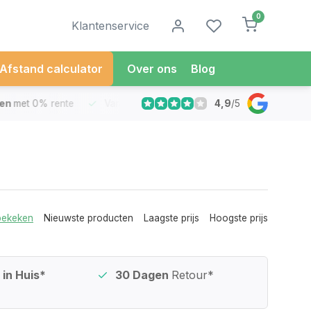
0
Klantenservice
Afstand calculator
Over ons
Blog
4,9
/
5
met 0% rente
Vandaag besteld
Morgen in Huis*
30 Dag
bekeken
Nieuwste producten
Laagste prijs
Hoogste prijs
in Huis*
30 Dagen
Retour*