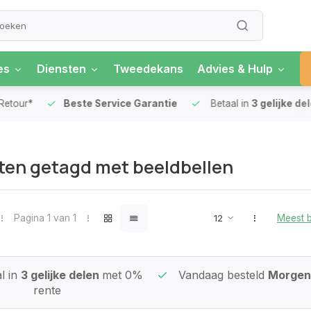
es
Diensten
Tweedekans
Advies & Hulp
our*
Beste Service Garantie
Betaal in
3 gelijke delen
en getagd met beeldbellen
Pagina 1 van 1
Meest 
l in
3 gelijke delen
met 0%
Vandaag besteld
Morgen 
rente