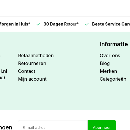
n in Huis*
30 Dagen
Retour*
Beste Service Garanti
Informatie
n
Betaalmethoden
Over ons
Retourneren
Blog
.nl
Contact
Merken
ie)
Mijn account
Categorieën
ingen
Abonneer