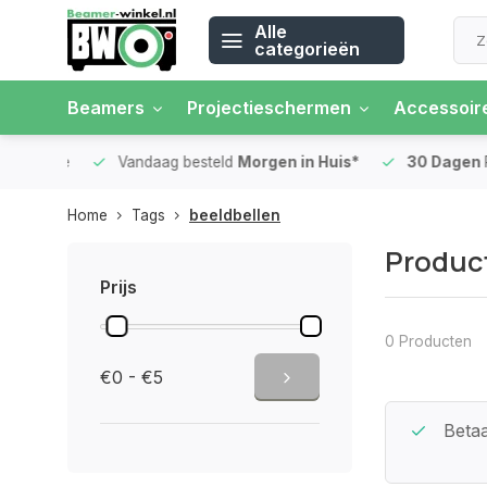
Alle
categorieën
Beamers
Projectieschermen
Accessoir
 rente
Vandaag besteld
Morgen in Huis*
30 Dagen
Ret
Home
Tags
beeldbellen
Product
Prijs
0 Producten
€0 - €5
Beste Service Garantie
Betaa