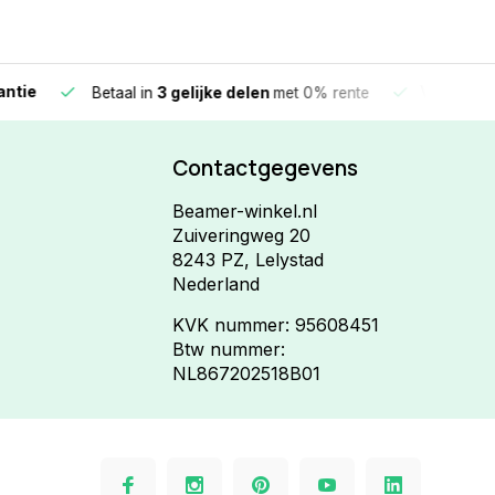
e
Vandaag beste
Betaal in
3 gelijke delen
met 0% rente
Contactgegevens
Beamer-winkel.nl
Zuiveringweg 20
8243 PZ, Lelystad
Nederland
KVK nummer: 95608451
Btw nummer:
NL867202518B01