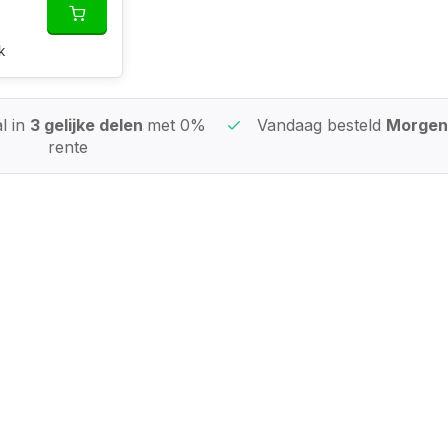
k
l in
3 gelijke delen
met 0%
Vandaag besteld
Morgen 
rente