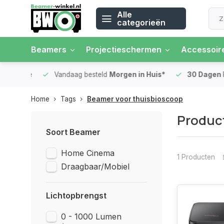
Alle
categorieën
Beamers
Projectieschermen
Accessoir
 rente
Vandaag besteld
Morgen in Huis*
30 Dagen
Ret
Home
Tags
Beamer voor thuisbioscoop
Produc
Soort Beamer
Home Cinema
1 Producten
Draagbaar/Mobiel
Lichtopbrengst
0 - 1000 Lumen