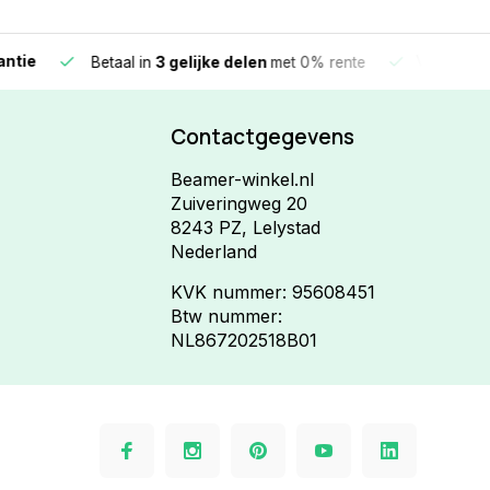
e
Vandaag beste
Betaal in
3 gelijke delen
met 0% rente
Contactgegevens
Beamer-winkel.nl
Zuiveringweg 20
8243 PZ, Lelystad
Nederland
KVK nummer: 95608451
Btw nummer:
NL867202518B01