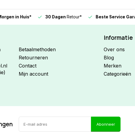
n in Huis*
30 Dagen
Retour*
Beste Service Garanti
Informatie
n
Betaalmethoden
Over ons
Retourneren
Blog
.nl
Contact
Merken
ie)
Mijn account
Categorieën
ingen
Abonneer