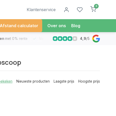
0
Klantenservice
Afstand calculator
Over ons
Blog
4,9
/
5
met 0% rente
Vandaag besteld
Morgen in Huis*
30 Dag
ioscoop
bekeken
Nieuwste producten
Laagste prijs
Hoogste prijs