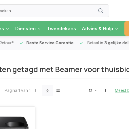
es
Diensten
Tweedekans
Advies & Hulp
our*
Beste Service Garantie
Betaal in
3 gelijke delen
ten getagd met Beamer voor thuisb
Pagina 1 van 1
Meest 