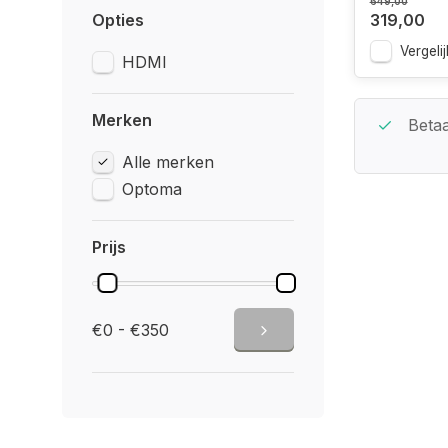
649,00
Opties
319,00
Vergelij
HDMI
Merken
Beste Service Garantie
Betaa
Alle merken
Optoma
Prijs
€0 - €350