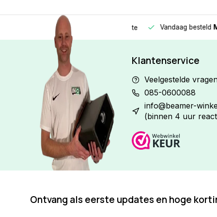
Vandaag besteld
Morge
Betaal in
3 gelijke delen
met 0% rente
Klantenservice
Veelgestelde vrage
085-0600088
info@beamer-winkel
(binnen 4 uur react
Ontvang als eerste updates en hoge kort