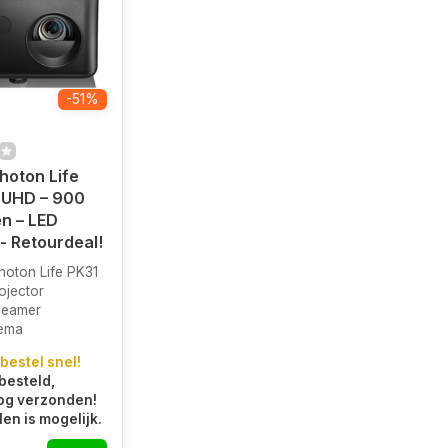
-51%
hoton Life
 UHD – 900
n – LED
 - Retourdeal!
oton Life PK31
ojector
Beamer
ema
 bestel snel!
besteld,
og verzonden!
len is mogelijk.