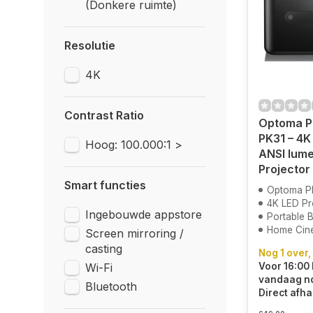
(Donkere ruimte)
Resolutie
4K
Contrast Ratio
Optoma P
PK31 – 4K
Hoog: 100.000:1 >
ANSI lume
Projector
Smart functies
Optoma Ph
4K LED Pr
Ingebouwde appstore
Portable 
Home Cin
Screen mirroring /
casting
Nog 1 over,
Wi-Fi
Voor 16:00 
vandaag n
Bluetooth
Direct afha