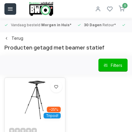
0
Vandaag besteld
Morgen in Huis*
30 Dagen
Retour*
B
Terug
Producten getagd met beamer statief
Filters
-25%
Tripod!