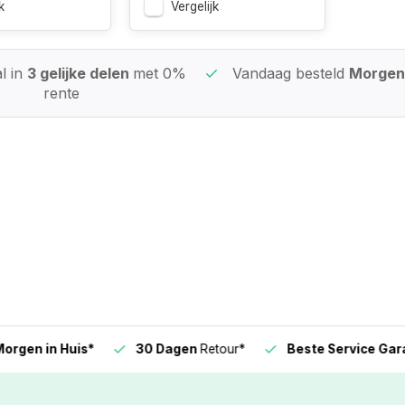
k
Vergelijk
l in
3 gelijke delen
met 0%
Vandaag besteld
Morgen 
rente
n in Huis*
30 Dagen
Retour*
Beste Service Garanti