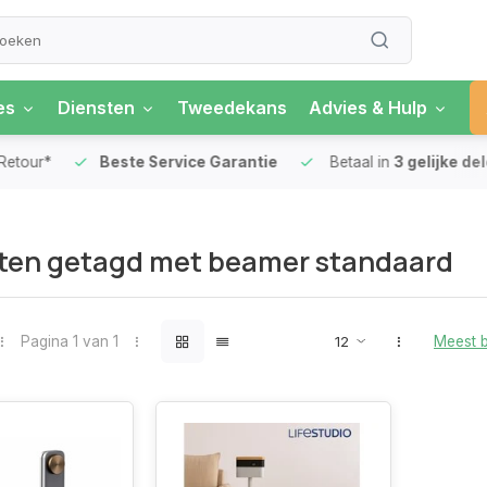
es
Diensten
Tweedekans
Advies & Hulp
our*
Beste Service Garantie
Betaal in
3 gelijke delen
ten getagd met beamer standaard
Pagina 1 van 1
Meest 