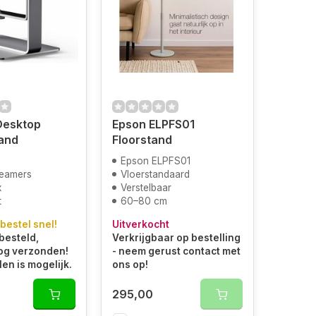
Desktop
Epson ELPFS01
and
Floorstand
Epson ELPFS01
beamers
Vloerstandaard
x
Verstelbaar
t
60–80 cm
 bestel snel!
Uitverkocht
besteld,
Verkrijgbaar op bestelling
og verzonden!
- neem gerust contact met
len is mogelijk.
ons op!
295,00