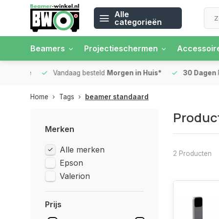
Alle
categorieën
Beamers
Projectieschermen
Accessoir
 rente
Vandaag besteld
Morgen in Huis*
30 Dagen
Ret
Home
Tags
beamer standaard
Produc
Merken
Alle merken
2 Producten
Epson
Valerion
Prijs