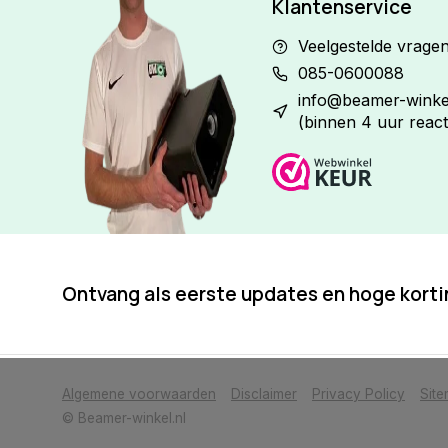
Klantenservice
Veelgestelde vrage
085-0600088
info@beamer-winkel
(binnen 4 uur react
Ontvang als eerste updates en hoge kort
            Wij slaan cookies op om onze website te verbeteren. Is dat akkoor
Algemene voorwaarden
Disclaimer
Privacy Policy
Sit
© Beamer-winkel.nl