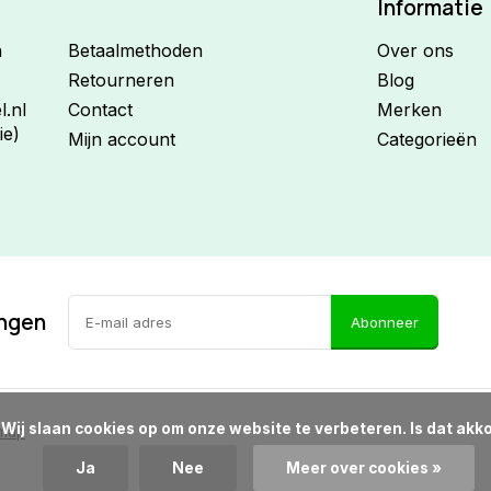
Informatie
n
Betaalmethoden
Over ons
Retourneren
Blog
.nl
Contact
Merken
ie)
Mijn account
Categorieën
ingen
Abonneer
d?

emap
Ja
Nee
Meer over cookies »