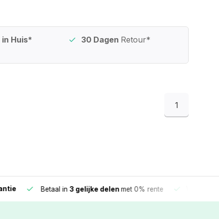
in Huis*
30 Dagen
Retour*
1
e
Vandaag beste
Betaal in
3 gelijke delen
met 0% rente