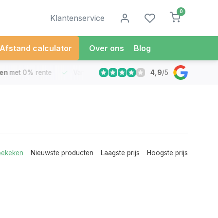
0
Klantenservice
Afstand calculator
Over ons
Blog
4,9
/
5
met 0% rente
Vandaag besteld
Morgen in Huis*
30 Dag
bekeken
Nieuwste producten
Laagste prijs
Hoogste prijs