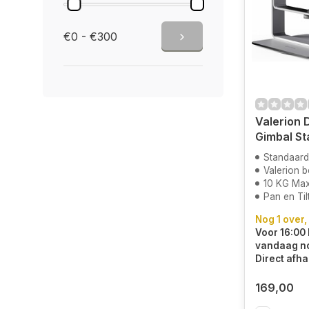
€0 - €300
Valerion 
Gimbal St
Standaard
Valerion 
10 KG Ma
Pan en Til
Nog 1 over,
Voor 16:00 
vandaag n
Direct afha
169,00