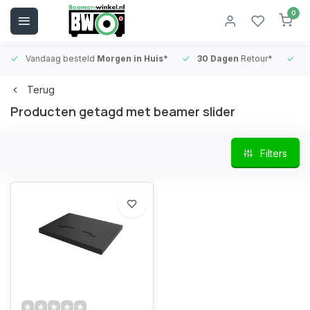
0
Vandaag besteld
Morgen in Huis*
30 Dagen
Retour*
B
Terug
Producten getagd met beamer slider
Filters