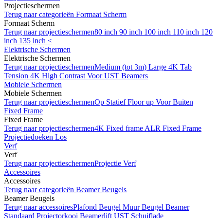
Projectieschermen
Terug naar categorieën
Formaat Scherm
Formaat Scherm
Terug naar projectieschermen
80 inch
90 inch
100 inch
110 inch
120
inch
135 inch <
Elektrische Schermen
Elektrische Schermen
Terug naar projectieschermen
Medium (tot 3m)
Large
4K Tab
Tension
4K High Contrast
Voor UST Beamers
Mobiele Schermen
Mobiele Schermen
Terug naar projectieschermen
Op Statief
Floor up
Voor Buiten
Fixed Frame
Fixed Frame
Terug naar projectieschermen
4K Fixed frame
ALR Fixed Frame
Projectiedoeken Los
Verf
Verf
Terug naar projectieschermen
Projectie Verf
Accessoires
Accessoires
Terug naar categorieën
Beamer Beugels
Beamer Beugels
Terug naar accessoires
Plafond Beugel
Muur Beugel
Beamer
Standaard
Projectorkooi
Beamerlift
UST Schuiflade