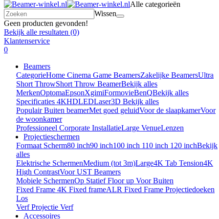
Alle categorieën
Wissen
Geen producten gevonden!
Bekijk alle resultaten
(0)
Klantenservice
0
Beamers
Categorie
Home Cinema
Game Beamers
Zakelijke Beamers
Ultra
Short Throw
Short Throw Beamer
Bekijk alles
Merken
Optoma
Epson
Xgimi
Formovie
BenQ
Bekijk alles
Specificaties
4K
HD
LED
Laser
3D
Bekijk alles
Populair
Buiten beamer
Met goed geluid
Voor de slaapkamer
Voor
de woonkamer
Professioneel
Corporate
Installatie
Large Venue
Lenzen
Projectieschermen
Formaat Scherm
80 inch
90 inch
100 inch
110 inch
120 inch
Bekijk
alles
Elektrische Schermen
Medium (tot 3m)
Large
4K Tab Tension
4K
High Contrast
Voor UST Beamers
Mobiele Schermen
Op Statief
Floor up
Voor Buiten
Fixed Frame
4K Fixed frame
ALR Fixed Frame
Projectiedoeken
Los
Verf
Projectie Verf
Accessoires