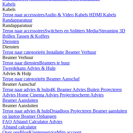
Kabels
Kabels
Terug naar accessoires
Audio & Video Kabels
HDMI Kabels
Randapparatuur
Randapparatuur
Terug naar accessoires
Switchers en Splitters
Media/Streaming
3D
Brillen
Tassen & Koffers
Diensten
Diensten
Terug naar categorieën
Installatie
Beamer Verhuur
Beamer Verhuur
Terug naar diensten
Beamers te huur
Tweedekans
Advies & Hulp
Advies & Hulp
Terug naar categorieën
Beamer Aanschaf
Beamer Aanschaf
Terug naar advies & hulp
4K Beamer Advies
Buiten Projecteren
Advies
Home Cinema Advies
Projectiescherm Advies
Beamer Aansluiten
Beamer Aansluiten
Terug naar advies & hulp
Draadloos Projecteren
Beamer aansluiten
op laptop
Beamer Ophangen
FAQ
Afstand Calculator Advies
Afstand calculator
Over ons
Blog
Klantenservice
Mijn account