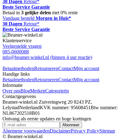
30 Dagen
Retour*
Beste Service Garantie
Betaal in
3 gelijke delen
met 0% rente
Vandaag besteld
Morgen in Huis*
30 Dagen
Retour*
Beste Service Garantie
Klantenservice
Veelgestelde vragen
085-0600088
info@beamer-winkel.nl
(binnen 4 uur reactie)
Betaalmethoden
Retourneren
Contact
Mijn account
Handige links
Betaalmethoden
Retourneren
Contact
Mijn account
Informatie
Over ons
Blog
Merken
Categorieën
Contactgegevens
Beamer-winkel.nl
Zuiveringweg 20
8243 PZ,
Lelystad
Nederland
KVK nummer: 95608451
Btw nummer:
NL867202518B01
Ontvang als eerste updates en hoge kortingen
Abonneer
Algemene voorwaarden
Disclaimer
Privacy Policy
Sitemap
© Beamer-winkel.nl