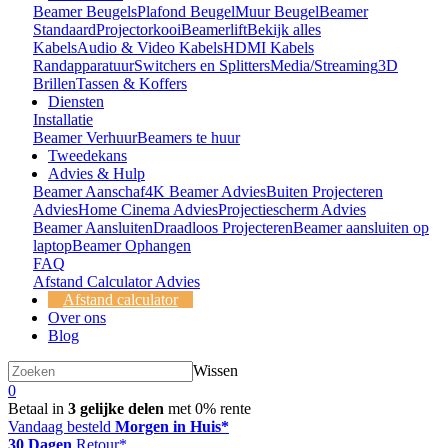
Beamer Beugels
Plafond Beugel
Muur Beugel
Beamer
Standaard
Projectorkooi
Beamerlift
Bekijk alles
Kabels
Audio & Video Kabels
HDMI Kabels
Randapparatuur
Switchers en Splitters
Media/Streaming
3D
Brillen
Tassen & Koffers
Diensten
Installatie
Beamer Verhuur
Beamers te huur
Tweedekans
Advies & Hulp
Beamer Aanschaf
4K Beamer Advies
Buiten Projecteren
Advies
Home Cinema Advies
Projectiescherm Advies
Beamer Aansluiten
Draadloos Projecteren
Beamer aansluiten op
laptop
Beamer Ophangen
FAQ
Afstand Calculator Advies
Afstand calculator
Over ons
Blog
Wissen
0
Betaal in
3 gelijke delen
met 0% rente
Vandaag besteld
Morgen in Huis*
30 Dagen
Retour*