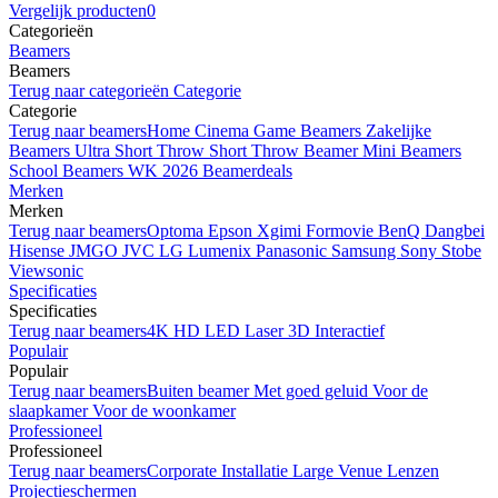
Vergelijk producten
0
Categorieën
Beamers
Beamers
Terug naar categorieën
Categorie
Categorie
Terug naar beamers
Home Cinema
Game Beamers
Zakelijke
Beamers
Ultra Short Throw
Short Throw Beamer
Mini Beamers
School Beamers
WK 2026 Beamerdeals
Merken
Merken
Terug naar beamers
Optoma
Epson
Xgimi
Formovie
BenQ
Dangbei
Hisense
JMGO
JVC
LG
Lumenix
Panasonic
Samsung
Sony
Stobe
Viewsonic
Specificaties
Specificaties
Terug naar beamers
4K
HD
LED
Laser
3D
Interactief
Populair
Populair
Terug naar beamers
Buiten beamer
Met goed geluid
Voor de
slaapkamer
Voor de woonkamer
Professioneel
Professioneel
Terug naar beamers
Corporate
Installatie
Large Venue
Lenzen
Projectieschermen