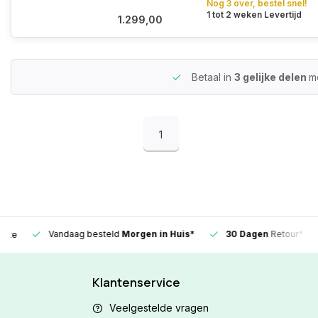
Nog 3 over, bestel snel!
1 tot 2 weken Levertijd
1.299,00
Betaal in
3 gelijke delen
m
1
Vandaag besteld
Morgen in Huis*
30 Dagen
Retour*
Klantenservice
Veelgestelde vragen