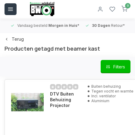
0
Vandaag besteld
Morgen in Huis*
30 Dagen
Retour*
B
Terug
Producten getagd met beamer kast
Filters
Buiten behuizing
Tegen vocht en warmte
DTV Buiten
Incl. ventilator
Behuizing
Aluminium
Projector