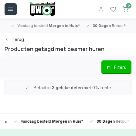
0
Vandaag besteld
Morgen in Huis*
30 Dagen
Retour*
B
Terug
Producten getagd met beamer huren
Filters
Betaal in
3 gelijke delen
met 0% rente
Vandaag besteld
Morgen in Huis*
30 Dagen
Retour*