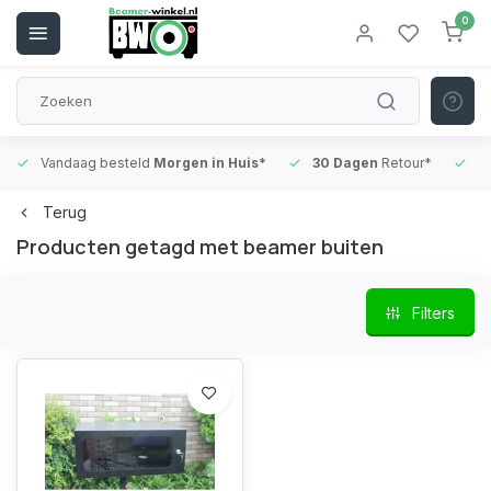
0
Vandaag besteld
Morgen in Huis*
30 Dagen
Retour*
B
Terug
Producten getagd met beamer buiten
Filters