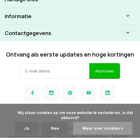
Informatie
Contactgegevens
Ontvang als eerste updates en hoge kortingen
Abonneer
            Wij slaan cookies op om onze website te verbeteren. Is dat 
akkoord?

© Beamer-winkel.nl
Ja
Nee
Meer over cookies »
Algemene voorwaarden
Disclaimer
Privacy Policy
Sitemap