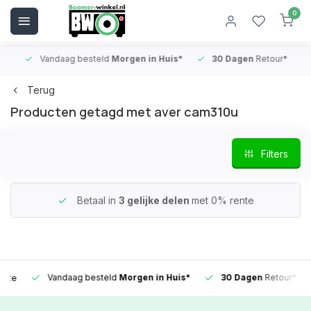
0
Vandaag besteld
Morgen in Huis*
30 Dagen
Retour*
B
Terug
Producten getagd met aver cam310u
Filters
Betaal in
3 gelijke delen
met 0% rente
Vandaag besteld
Morgen in Huis*
30 Dagen
Retour*