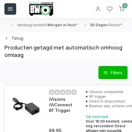
0
Vandaag besteld
Morgen in Huis*
30 Dagen
Retour*
B
Terug
Producten getagd met automatisch omhoog
omlaag
Filters
iVisions compatible
RF trigger
iVisions
Direct in stopcontact
iViConnect
Beamer aan, scherm om
RF Trigger
Op voorraad
Voor 16:00 besteld, vand
nog verzonden! Direct
69,95
afhalen niet mogelijk.