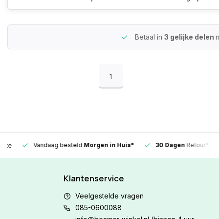
Betaal in
3 gelijke delen
m
1
Vandaag besteld
Morgen in Huis*
30 Dagen
Retour*
Klantenservice
Veelgestelde vragen
085-0600088