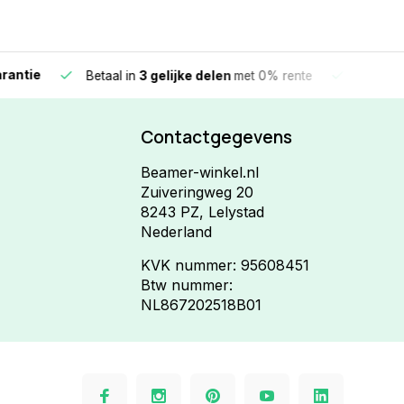
e
Vandaag beste
Betaal in
3 gelijke delen
met 0% rente
Contactgegevens
Beamer-winkel.nl
Zuiveringweg 20
8243 PZ, Lelystad
Nederland
KVK nummer: 95608451
Btw nummer:
NL867202518B01