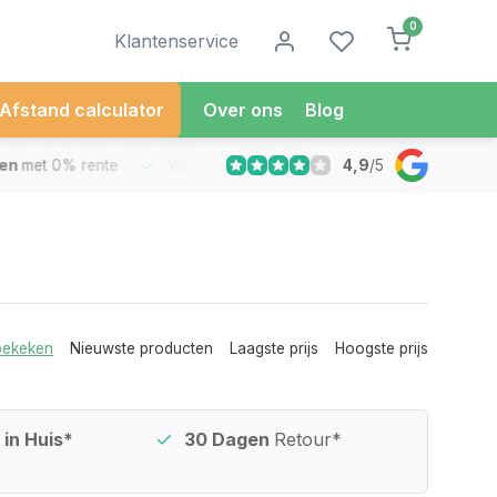
0
Klantenservice
Afstand calculator
Over ons
Blog
4,9
/
5
met 0% rente
Vandaag besteld
Morgen in Huis*
30 Dag
bekeken
Nieuwste producten
Laagste prijs
Hoogste prijs
in Huis*
30 Dagen
Retour*