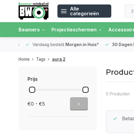
Alle
categorieën
Beamers
Projectieschermen
Accessoir
 rente
Vandaag besteld
Morgen in Huis*
30 Dagen
Ret
Home
Tags
aura 2
Product
Prijs
0 Producten
€0 - €5
Beste Service Garantie
Betaa