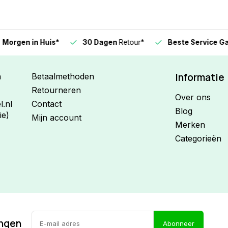
n in Huis*
30 Dagen
Retour*
Beste Service Garanti
Informatie
n
Betaalmethoden
Retourneren
Over ons
.nl
Contact
Blog
ie)
Mijn account
Merken
Categorieën
ingen
Abonneer