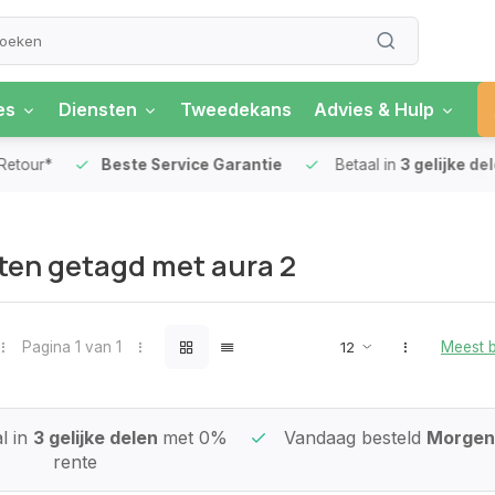
es
Diensten
Tweedekans
Advies & Hulp
our*
Beste Service Garantie
Betaal in
3 gelijke delen
en getagd met aura 2
Pagina 1 van 1
Meest 
l in
3 gelijke delen
met 0%
Vandaag besteld
Morgen 
rente