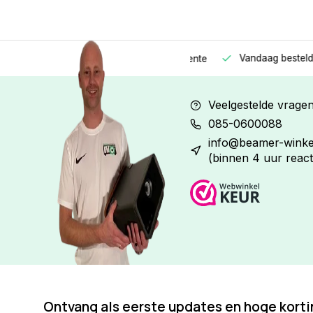
Vandaag besteld
Morge
Betaal in
3 gelijke delen
met 0% rente
Veelgestelde vrage
085-0600088
info@beamer-winkel
(binnen 4 uur react
Ontvang als eerste updates en hoge kort