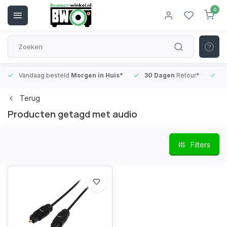
0
Vandaag besteld
Morgen in Huis*
30 Dagen
Retour*
B
Terug
Producten getagd met audio
Filters