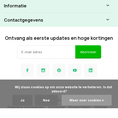
Informatie
Contactgegevens
Ontvang als eerste updates en hoge kortingen
Abonneer
            Wij slaan cookies op om onze website te verbeteren. Is dat 
akkoord?

© Beamer-winkel.nl
Ja
Nee
Meer over cookies »
Algemene voorwaarden
Disclaimer
Privacy Policy
Sitemap